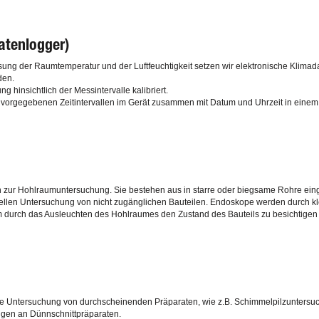
atenlogger)
ung der Raumtemperatur und der Luftfeuchtigkeit setzen wir elektronische Klimadat
den.
g hinsichtlich der Messintervalle kalibriert.
orgegebenen Zeitintervallen im Gerät zusammen mit Datum und Uhrzeit in einem 
zur Hohlraumuntersuchung. Sie bestehen aus in starre oder biegsame Rohre eingeb
uellen Untersuchung von nicht zugänglichen Bauteilen. Endoskope werden durch k
um durch das Ausleuchten des Hohlraumes den Zustand des Bauteils zu besichtigen 
 die Untersuchung von durchscheinenden Präparaten, wie z.B. Schimmelpilzunters
ngen an Dünnschnittpräparaten.