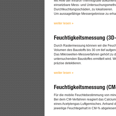
Mit Hilfe der Infrarot-Thermografie dokument
einsetzbare Mess- und Untersuchungsmetho
Durchfeuchtungsschäden, zu lokalisieren.
Um aussagefähige Messergebnisse zu erhalt
weiter lesen »
Feuchtigkeitsmessung (3D-
Durch Rastermessung können wir die Feuchti
Volumen des Baustoffs bis 30 cm tief aufge
Das Mikrowellen-Messverfahren gehört zu de
untersuchenden Baustoffes ermittelt wird.
präzise detektieren.
weiter lesen »
Feuchtigkeitsmessung (CM
Für die mobile Feuchtebestimmung von mine
Bei dem CM-Verfahren reagiert das Calcium-
eines Acetylengas-Luftgemisches. Anhand 
jeweilige Feuchtegehalt in CM-% abgelese