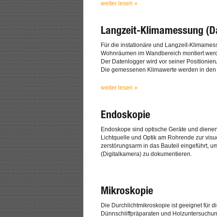
weiter lesen »
Langzeit-Klimamessung (D
Für die instationäre und Langzeit-Klimamess
Wohnräumen im Wandbereich montiert wer
Der Datenlogger wird vor seiner Positionierun
Die gemessenen Klimawerte werden in den v
weiter lesen »
Endoskopie
Endoskope sind optische Geräte und dienen 
Lichtquelle und Optik am Rohrende zur vis
zerstörungsarm in das Bauteil eingeführt, 
(Digitalkamera) zu dokumentieren.
Mikroskopie
Die Durchlichtmikroskopie ist geeignet für
Dünnschliffpräparaten und Holzuntersuchu