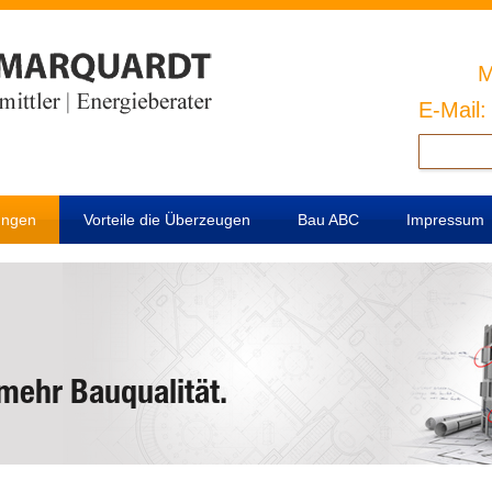
M
E-Mail
Suchen
nach:
ungen
Vorteile die Überzeugen
Bau ABC
Impressum
mehr Bauqualität.