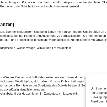
 Untersuchung von Präparaten, die durch das Mikroskop von oben her durch den Str
r Beurteilung der Schichtdicke von Beschichtungen eingesetzt.
ranzen)
n, Ebenheitstoleranzen) sind beim Bauen nicht zu verhindern. Um Schäden an de
, sind diese bei der Planung und Ausführung zu berücksichtigen. Sie können durch
eratur- und Feuchtigkeitseinwirkung verursacht sein. Zudem können Maßabweich
 Richtscheid, Wasserwaage, Winkel und Lot festgestellt.
in Wänden, Decken und Fußböden setzen wir ein Universalortungsgerät, das auf de
ds können Metallobjekte, Holzbalken, Kunststoffrohre, Leitungen und Kabel erkan
 vorhandene Rohrtiefe an der Oberkante des Objekts bestimmt. So können auch Be
Um Ihnen ei
zuverlässig visualisiert werden.
um Gerätein
sabstand der Heizschleifen im Zementestrich festgestellt.
Einwilligun
Funktionen b