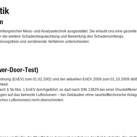
tik
en
umfangreicher Mess- und Analysetechnik ausgestattet. Sie erlaubt uns eine gezie
für die weitere Schadenbegutachtung und Bewertung des Schadenumfangs.
örungsfreie und zerstörende Verfahren unterschieden.
wer-Door-Test)
ordnung (EnEV) zum 01.02.2002 und der aktuellen EnEV 2009 zum 01.10.2009 stöß
hkeit.
ach § 5b Abs. 1 EnEV durchgeführt, so darf nach DIN 13829 bei einer Druckdiffer
n auf das beheizte Luftvolumen – bei Gebäuden ohne raumlufttechnische Anlagen
aches Luftvolumen) nicht überschreiten.