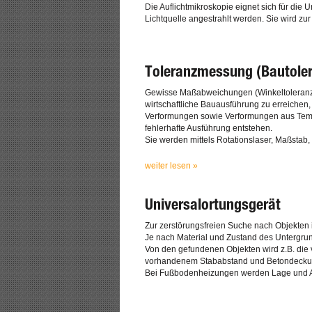
Die Auflichtmikroskopie eignet sich für die
Lichtquelle angestrahlt werden. Sie wird zu
Toleranzmessung (Bautole
Gewisse Maßabweichungen (Winkeltoleranze
wirtschaftliche Bauausführung zu erreichen
Verformungen sowie Verformungen aus Temp
fehlerhafte Ausführung entstehen.
Sie werden mittels Rotationslaser, Maßstab,
weiter lesen »
Universalortungsgerät
Zur zerstörungsfreien Suche nach Objekten 
Je nach Material und Zustand des Untergrun
Von den gefundenen Objekten wird z.B. die
vorhandenem Stababstand und Betondeckung 
Bei Fußbodenheizungen werden Lage und Ach