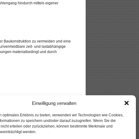
ahlengang hindurch mittels eigener
r Baukonstruktion zu vermeiden und eine
 unvermeidbare zeit- und lastabhängige
ungen materialbedingt und durch
r Radartechnik basiert.
Einwilligung verwalten
nt werden.
wehrungslagen in Stahlbetonbauteilen mit
n optimales Erlebnis zu bieten, verwenden wir Technologien wie Cookies,
formationen zu speichern und/oder darauf zuzugreifen. Wenn Sie die
g nicht erteilen oder zurückziehen, können bestimmte Merkmale und
eeinträchtigt werden.