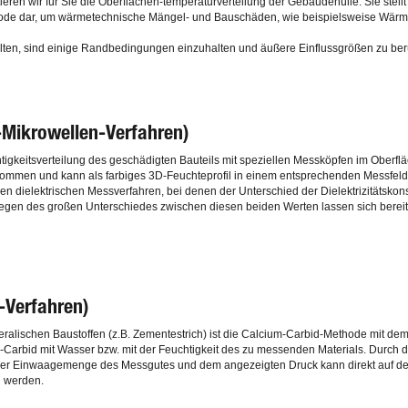
ieren wir für Sie die Oberflächen-temperaturverteilung der Gebäudehülle. Sie stellt
de dar, um wärmetechnische Mängel- und Bauschäden, wie beispielsweise Wärme
en, sind einige Randbedingungen einzuhalten und äußere Einflussgrößen zu ber
Mikrowellen-Verfahren)
gkeitsverteilung des geschädigten Bauteils mit speziellen Messköpfen im Oberfläc
nommen und kann als farbiges 3D-Feuchteprofil in einem entsprechenden Messfeld 
n dielektrischen Messverfahren, bei denen der Unterschied der Dielektrizitätsko
 Wegen des großen Unterschiedes zwischen diesen beiden Werten lassen sich bere
-Verfahren)
ralischen Baustoffen (z.B. Zementestrich) ist die Calcium-Carbid-Methode mit d
Carbid mit Wasser bzw. mit der Feuchtigkeit des zu messenden Materials. Durch d
der Einwaagemenge des Messgutes und dem angezeigten Druck kann direkt auf de
n werden.