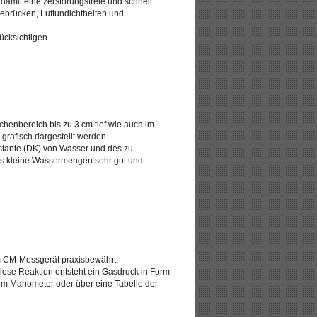
 damit eine zerstörungsfreie und schnell
brücken, Luftundichtheiten und
ücksichtigen.
henbereich bis zu 3 cm tief wie auch im
grafisch dargestellt werden.
nstante (DK) von Wasser und des zu
its kleine Wassermengen sehr gut und
em CM-Messgerät praxisbewährt.
iese Reaktion entsteht ein Gasdruck in Form
m Manometer oder über eine Tabelle der