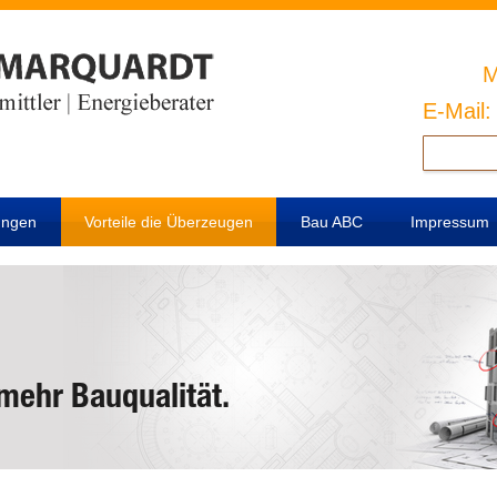
M
E-Mail
Suchen
nach:
ungen
Vorteile die Überzeugen
Bau ABC
Impressum
mehr Bauqualität.