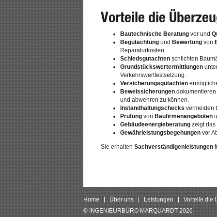
Vorteile die Überze
Bautechnische Beratung
vor und
Q
Begutachtung
und
Bewertung
von
Reparaturkosten.
Schiedsgutachten
schlichten Baumä
Grundstückswertermittlungen
unter
Verkehrswertfestsetzung.
Versicherungsgutachten
ermögliche
Beweissicherungen
dokumentieren 
und abwehren zu können.
Instandhaltungschecks
vermeiden 
Prüfung
von
Baufirmenangeboten
u
Gebäudeenergieberatung
zeigt das
Gewährleistungsbegehungen
vor Ab
Sie erhalten
Sachverständigenleistungen
f
Home
Über uns
Leistungen
Vorteile die
© INGENIEURBÜRO MARQUARDT 2026