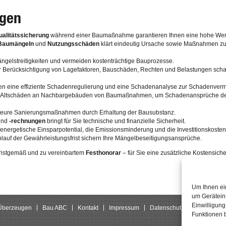
ugen
ualitätssicherung
während einer Baumaßnahme garantieren Ihnen eine hohe Wertha
Baumängeln
und
Nutzungsschäden
klärt eindeutig Ursache sowie Maßnahmen z
ngelstreitigkeiten und vermeiden kostenträchtige Bauprozesse.
 Berücksichtigung von Lagefaktoren, Bauschäden, Rechten und Belastungen schaff
n eine effiziente Schadenregulierung und eine Schadenanalyse zur Schadenver
Altschäden an Nachbargebäuden von Baumaßnahmen, um Schadenansprüche des 
teure Sanierungsmaßnahmen durch Erhaltung der Bausubstanz.
nd
-rechnungen
bringt für Sie technische und finanzielle Sicherheit.
 energetische Einsparpotential, die Emissionsminderung und die Investitionskost
lauf der Gewährleistungsfrist sichern Ihre Mängelbeseitigungsansprüche.
ristgemäß und zu vereinbartem
Festhonorar
– für Sie eine zusätzliche Kostensiche
Um Ihnen ei
um Gerätein
Einwilligun
 Überzeugen
Bau ABC
Kontakt
Impressum
Datenschutz
Funktionen b