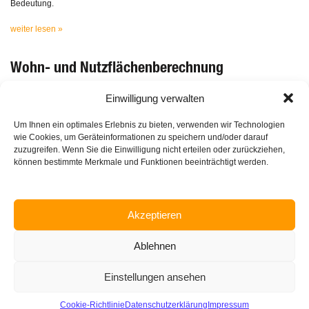
Bedeutung.
weiter lesen »
Wohn- und Nutzflächenberechnung
Die Wohn- und Nutzfläche ist in der Grundstückswertermittlung eine wichtige
Einwilligung verwalten
Grundlage für Miet- und Verkehrswertgutachten. Gerade die im
Ertragswertverfahren anzusetzende Miete wird durch Multiplikation der
ortsüblichen m²-Miete mit der entsprechenden Wohn- oder Nutzfläche
Um Ihnen ein optimales Erlebnis zu bieten, verwenden wir Technologien
ermittelt. Somit ist nicht nur dem Ansatz der m²-Miete sondern auch der
wie Cookies, um Geräteinformationen zu speichern und/oder darauf
Ermittlung der richtigen Wohn- bzw. Nutzfläche eine große Bedeutung
zuzugreifen. Wenn Sie die Einwilligung nicht erteilen oder zurückziehen,
beizumessen, denn die Fläche wirkt sich direkt auf den Verkehrswert und
können bestimmte Merkmale und Funktionen beeinträchtigt werden.
Mietertrag aus.
weiter lesen »
Akzeptieren
Ablehnen
Einstellungen ansehen
Home
Über uns
Leistungen
Vorteile die Überzeugen
Bau ABC
Kontakt
Impressum
Datenschutz
Cookie-Richtlinie
Datenschutzerklärung
Impressum