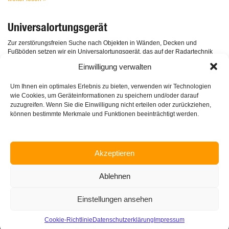
Universalortungsgerät
Zur zerstörungsfreien Suche nach Objekten in Wänden, Decken und
Fußböden setzen wir ein Universalortungsgerät, das auf der Radartechnik
basiert.
Einwilligung verwalten
Je nach Material und Zustand des Untergrunds können Metallobjekte,
Holzbalken, Kunststoffrohre, Leitungen und Kabel erkannt werden.
Um Ihnen ein optimales Erlebnis zu bieten, verwenden wir Technologien
Von den gefundenen Objekten wird z.B. die vorhandene Rohrtiefe an der
Oberkante des Objekts bestimmt. So können auch Bewehrungslagen in
wie Cookies, um Geräteinformationen zu speichern und/oder darauf
Stahlbetonbauteilen mit vorhandenem Stababstand und Betondeckung
zuzugreifen. Wenn Sie die Einwilligung nicht erteilen oder zurückziehen,
zuverlässig visualisiert werden.
können bestimmte Merkmale und Funktionen beeinträchtigt werden.
Bei Fußbodenheizungen werden Lage und Achsabstand der Heizschleifen
im Zementestrich festgestellt.
Akzeptieren
Ablehnen
Einstellungen ansehen
Home
Über uns
Leistungen
Vorteile die Überzeugen
Bau ABC
Kontakt
Impressum
Datenschutz
Cookie-Richtlinie
Datenschutzerklärung
Impressum
© INGENIEURBÜRO MARQUARDT 2026