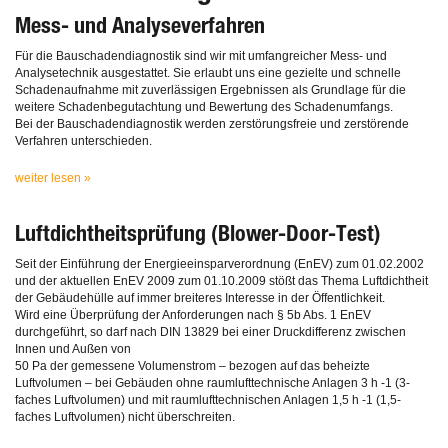
Mess- und Analyseverfahren
Für die Bauschadendiagnostik sind wir mit umfangreicher Mess- und
Analysetechnik ausgestattet. Sie erlaubt uns eine gezielte und schnelle
Schadenaufnahme mit zuverlässigen Ergebnissen als Grundlage für die
weitere Schadenbegutachtung und Bewertung des Schadenumfangs.
Bei der Bauschadendiagnostik werden zerstörungsfreie und zerstörende
Verfahren unterschieden.
weiter lesen »
Luftdichtheitsprüfung (Blower-Door-Test)
Seit der Einführung der Energieeinsparverordnung (EnEV) zum 01.02.2002
und der aktuellen EnEV 2009 zum 01.10.2009 stößt das Thema Luftdichtheit
der Gebäudehülle auf immer breiteres Interesse in der Öffentlichkeit.
Wird eine Überprüfung der Anforderungen nach § 5b Abs. 1 EnEV
durchgeführt, so darf nach DIN 13829 bei einer Druckdifferenz zwischen
Innen und Außen von
50 Pa der gemessene Volumenstrom – bezogen auf das beheizte
Luftvolumen – bei Gebäuden ohne raumlufttechnische Anlagen 3 h -1 (3-
faches Luftvolumen) und mit raumlufttechnischen Anlagen 1,5 h -1 (1,5-
faches Luftvolumen) nicht überschreiten.